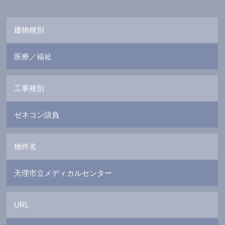
建物種別
医療／福祉
工事種別
ゼネコン請負
物件名
天理市立メディカルセンター
URL