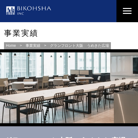
事業実績
Home
>
事業実績
> グランフロント大阪 うめきた広場