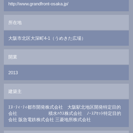
http://www.grandfront-osaka.jp/
所在地
大阪市北区大深町4-1（うめきた広場）
開業
2013
建築主
ｴﾇ･ﾃｨ･ﾃｨ都市開発株式会社 大阪駅北地区開発特定目的
会社 積水ﾊｳｽ株式会社 ﾉｰｽｱｾｯﾄ特定目的
会社 阪急電鉄株式会社 三菱地所株式会社